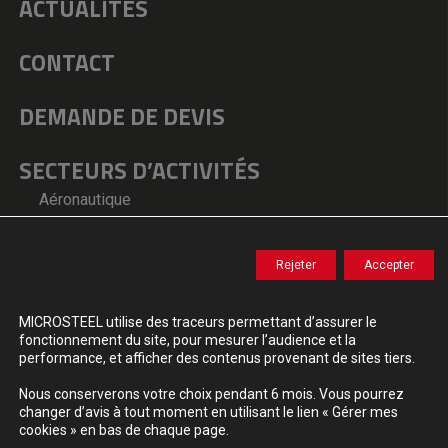
ACTUALITÉS
vous renvoyons à nos
conditions générales.
Ce site est protégé par reCAPTCHA et la politique de
CONTACT
confidentialité de Google et les conditions d’utilisation
appliquées.
DEMANDE DE DEVIS
https://policies.google.com/terms?hl=fr
https://policies.google.com/privacy?hl=fr
SECTEURS D’ACTIVITÉS
Aéronautique
Médical
Défense
Rejeter
Accepter
Énergie
Autres industries
MICROSTEEL utilise des traceurs permettant d’assurer le
fonctionnement du site, pour mesurer l’audience et la
performance, et afficher des contenus provenant de sites tiers.
© 2026 MICROSTEEL – Groupe VIRGO – Tous droits
Nous conserverons votre choix pendant 6 mois. Vous pourrez
réservés –
changer d’avis à tout moment en utilisant le lien « Gérer mes
cookies » en bas de chaque page.
Mentions légales
–