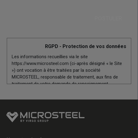
RGPD - Protection de vos données
Les informations recueillies via le site
https://www.microsteel.com (ci-après désigné « le Site
») ont vocation à être traitées par la société
MICROSTEEL, responsable de traitement, aux fins de
traitement de votre demande de renseignement.
Les informations signalées d’un astérisque sont
obligatoires pour la gestion de vos demandes.
Conformément à la réglementation applicable en
matière de protection des données à caractère
personnel, vous disposez :
d’un droit d’accès de rectification et de