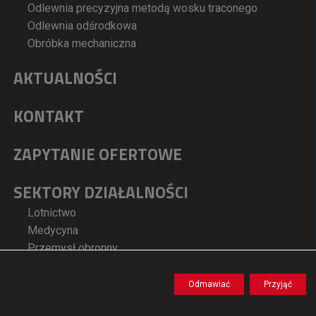
Odlewnia precyzyjna metodą wosku traconego
Odlewnia odśrodkowa
Obróbka mechaniczna
AKTUALNOŚCI
KONTAKT
ZAPYTANIE OFERTOWE
SEKTORY DZIAŁALNOŚCI
Lotnictwo
Medycyna
Przemysł obronny
Energetyka
Inne branże
Odmawiać
Przyjąć